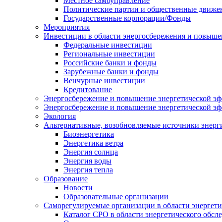
Местное самоуправление
Политические партии и общественные движе
Государственные корпорации/Фонды
Мероприятия
Инвестиции в области энергосбережения и повыше
Федеральные инвестиции
Региональные инвестиции
Российские банки и фонды
Зарубежные банки и фонды
Венчурные инвестиции
Кредитование
Энергосбережение и повышение энергетической эф
Энергосбережение и повышение энергетической э
Экология
Альтернативные, возобновляемые источники энерг
Биоэнергетика
Энергетика ветра
Энергия солнца
Энергия воды
Энергия тепла
Образование
Новости
Образовательные организации
Саморегулируемые организации в области энергети
Каталог СРО в области энергетического обсл