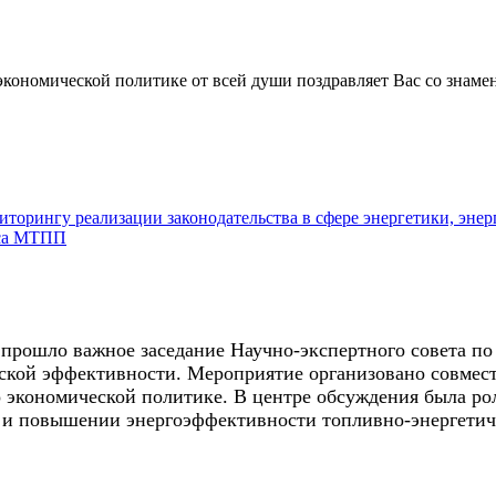
экономической политике от всей души поздравляет Вас со знам
ниторингу реализации законодательства в сфере энергетики, эн
кса МТПП
прошло важное заседание Научно-экспертного совета по 
ской эффективности. Мероприятие организовано совмест
экономической политике. В центре обсуждения была рол
а и повышении энергоэффективности топливно-энергетич