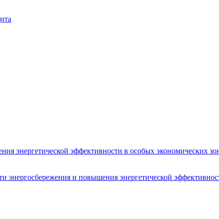
ита
ения энергетической эффективности в особых экономических зон
сти энергосбережения и повышения энергетической эффективнос