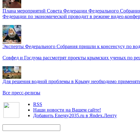
Плана мероприятий Совета Федерации Федерального Собрания
Федерации по экономической проводит в режиме видео-конфер
Эксперты Федерального Собрания пришли к консенсусу по во
Совфед и Госдума рассмотрят проекты крымских ученых по р
Для решения водной проблемы в Крыму необходимо применять 
Все пресс-релизы
RSS
Наши новости на Вашем сайте!
Добавить Energy2035.ru в Яndex.Ленту