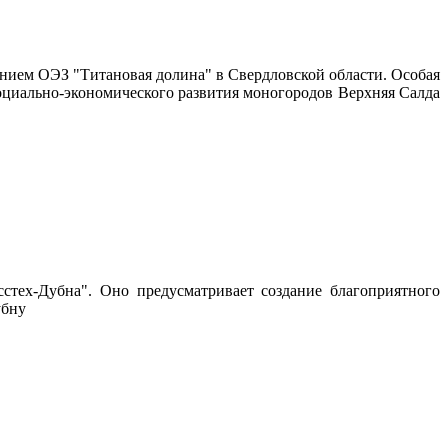
анием ОЭЗ "Титановая долина" в Свердловской области. Особая
социально-экономического развития моногородов Верхняя Салда
ех-Дубна". Оно предусматривает создание благоприятного
убну