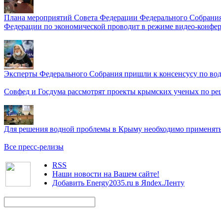
Плана мероприятий Совета Федерации Федерального Собрания
Федерации по экономической проводит в режиме видео-конфер
Эксперты Федерального Собрания пришли к консенсусу по во
Совфед и Госдума рассмотрят проекты крымских ученых по р
Для решения водной проблемы в Крыму необходимо применять 
Все пресс-релизы
RSS
Наши новости на Вашем сайте!
Добавить Energy2035.ru в Яndex.Ленту