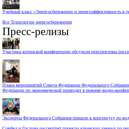
Учебный класс «Энергосбережение и энергоэффективность в т
Все Технологии энергосбережения
Пресс-релизы
Участнки ялтинской конференции обсудили перспективы росси
Плана мероприятий Совета Федерации Федерального Собрания
Федерации по экономической проводит в режиме видео-конфер
Эксперты Федерального Собрания пришли к консенсусу по во
Совфед и Госдума рассмотрят проекты крымских ученых по р