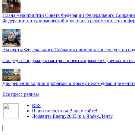
Плана мероприятий Совета Федерации Федерального Собрания
Федерации по экономической проводит в режиме видео-конфер
Эксперты Федерального Собрания пришли к консенсусу по во
Совфед и Госдума рассмотрят проекты крымских ученых по р
Для решения водной проблемы в Крыму необходимо применять 
Все пресс-релизы
RSS
Наши новости на Вашем сайте!
Добавить Energy2035.ru в Яndex.Ленту