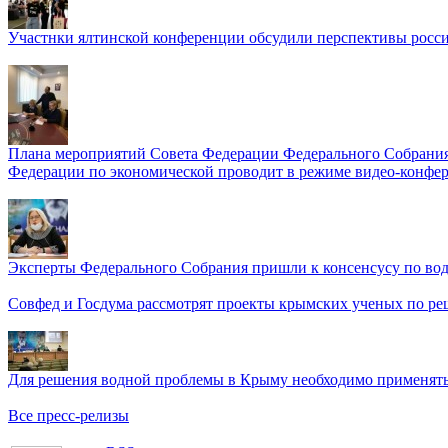
Участнки ялтинской конференции обсудили перспективы росси
Плана мероприятий Совета Федерации Федерального Собрания
Федерации по экономической проводит в режиме видео-конфер
Эксперты Федерального Собрания пришли к консенсусу по во
Совфед и Госдума рассмотрят проекты крымских ученых по р
Для решения водной проблемы в Крыму необходимо применять 
Все пресс-релизы