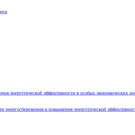
ита
ения энергетической эффективности в особых экономических зон
сти энергосбережения и повышения энергетической эффективнос