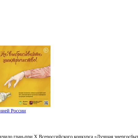
нией России
чило гран-при Х Всероссийского конкурса «Лучшая энергосбыто