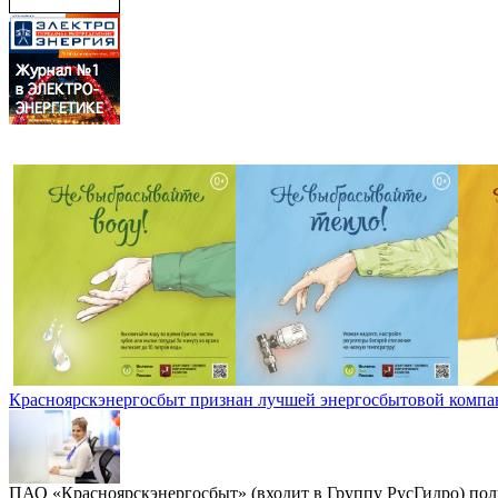
Красноярскэнергосбыт признан лучшей энергосбытовой компа
ПАО «Красноярскэнергосбыт» (входит в Группу РусГидро) полу