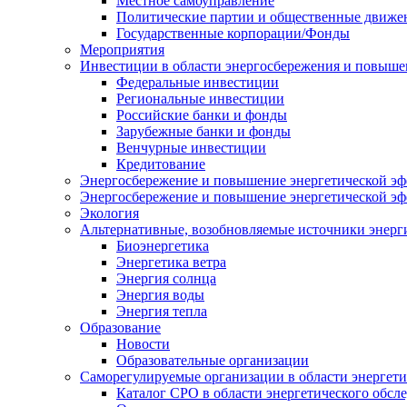
Местное самоуправление
Политические партии и общественные движе
Государственные корпорации/Фонды
Мероприятия
Инвестиции в области энергосбережения и повыше
Федеральные инвестиции
Региональные инвестиции
Российские банки и фонды
Зарубежные банки и фонды
Венчурные инвестиции
Кредитование
Энергосбережение и повышение энергетической эф
Энергосбережение и повышение энергетической э
Экология
Альтернативные, возобновляемые источники энерг
Биоэнергетика
Энергетика ветра
Энергия солнца
Энергия воды
Энергия тепла
Образование
Новости
Образовательные организации
Саморегулируемые организации в области энергети
Каталог СРО в области энергетического обсл